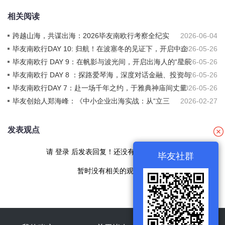
相关阅读
跨越山海，共谋出海：2026毕友南欧行考察全纪实
2026-06-04
毕友南欧行DAY 10: 归航！在波塞冬的见证下，开启中企
2026-05-26
出海新征程
毕友南欧行 DAY 9：在帆影与波光间，开启出海人的“星辰
2026-05-26
大海”
毕友南欧行 DAY 8 ：探路爱琴海，深度对话金融、投资与
2026-05-26
侨界，解码希腊出海新机遇
毕友南欧行DAY 7：赴一场千年之约，于雅典神庙间丈量
2026-05-26
文明的厚度
毕友创始人郑海峰：《中小企业出海实战：从“立三
2026-02-27
观”到“创三关”》
发表观点
请
登录
后发表回复！还没有帐号
现在注册
毕友社群
暂时没有相关的观点！