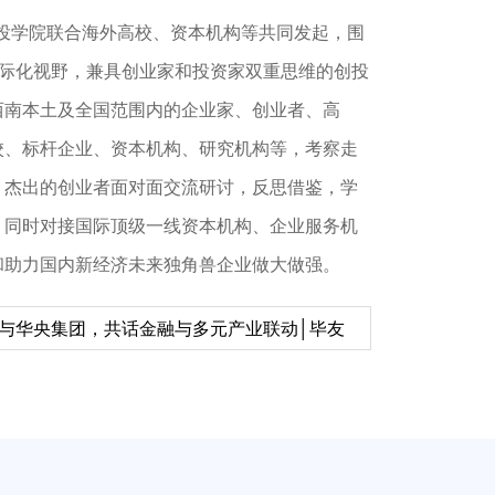
创投学院联合海外高校、资本机构等共同发起，围
国际化视野，兼具创业家和投资家双重思维的创投
西南本土及全国范围内的企业家、创业者、高
校、标杆企业、资本机构、研究机构等，考察走
会到财政部，河内商务文化启幕日│毕友百鲲
、杰出的创业者面对面交流研讨，反思借鉴，学
出海实战峰会圆满落幕，毕友出海服务体系发
，同时对接国际顶级一线资本机构、企业服务机
科印尼公司、中印尼合作协会参访纪实│毕友
基金启动，全链条服务+资本双轮驱动赋能企
和助力国内新经济未来独角兽企业做大做强。
与华央集团，共话金融与多元产业联动│毕友
绘多元合作新蓝图│毕友百鲲东盟行Day2
会到财政部，河内商务文化启幕日│毕友百鲲
出海实战峰会圆满落幕，毕友出海服务体系发
基金启动，全链条服务+资本双轮驱动赋能企