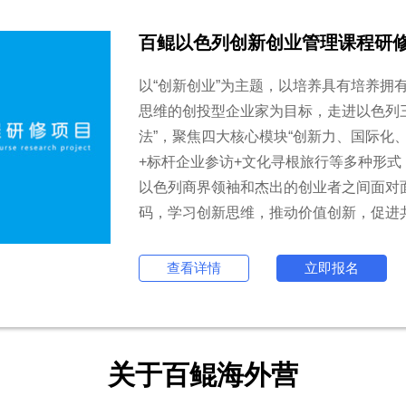
百鲲·全球行（欧洲营）：探秘德
伴随着第四次工业革命的浪潮，新一代信
从德国倡导的"工业4.0"到智能制造以
不可逆转的大趋势。麦肯锡全球研究院最新
响价值将达每年1.2万亿美元至3.7万亿
业竞争的焦点。走进德瑞，深入了解“德瑞
要素，学习德瑞制造业金融业在全球化浪
查看详情
立即报名
关于百鲲海外营