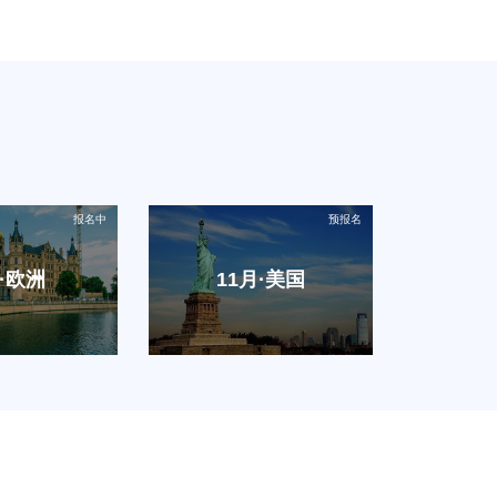
·欧洲
11月·美国