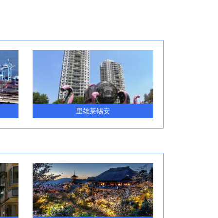
里雄莱锡安