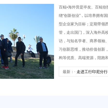
百鲲•海外营是毕友、百鲲
绕“创新创业”，以培养拥有
型企业家为目标；定期带领
管，走出国门，深入海外高
最新：
从越南全球电商协
访，与知名学者、商界领袖
最新：
2026毕友全球
东盟行Day1
习创新思维，推动价值创新
最新：
深化双边联动：盈
布，百鲲出海投资
构等优质、高端资源，陪跑
最新：
走进工行印尼分行
百鲲东盟行Day5
业扬帆全球
最新：
对话越隆国际，共
百鲲东盟行Day4
最新：
从越南全球电商协
最新：
2026毕友全球
东盟行Day1
布，百鲲出海投资