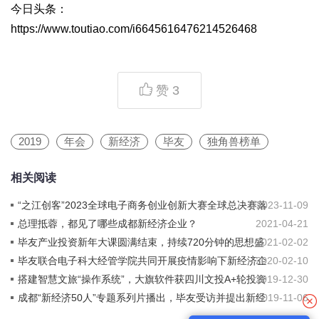
今日头条：
https://www.toutiao.com/i6645616476214526468
赞
3
2019
年会
新经济
毕友
独角兽榜单
相关阅读
“之江创客”2023全球电子商务创业创新大赛全球总决赛落
2023-11-09
幕，毕友携手快递鸟、弥知科技获奖
总理抵蓉，都见了哪些成都新经济企业？
2021-04-21
毕友产业投资新年大课圆满结束，持续720分钟的思想盛
2021-02-02
宴！
毕友联合电子科大经管学院共同开展疫情影响下新经济企
2020-02-10
业发展调研报告
搭建智慧文旅“操作系统”，大旗软件获四川文投A+轮投资
2019-12-30
成都“新经济50人”专题系列片播出，毕友受访并提出新经
2019-11-06
济企业培育“三大行动计划”