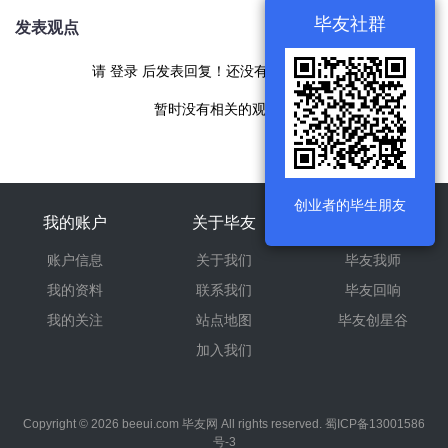
毕友社群
发表观点
请
登录
后发表回复！还没有帐号
现在注册
暂时没有相关的观点！
创业者的毕生朋友
我的账户
关于毕友
旗下产品
账户信息
关于我们
毕友我师
我的资料
联系我们
毕友回响
我的关注
站点地图
毕友创星谷
加入我们
Copyright © 2026
beeui.com
毕友网
All rights reserved.
蜀ICP备13001586
号-3