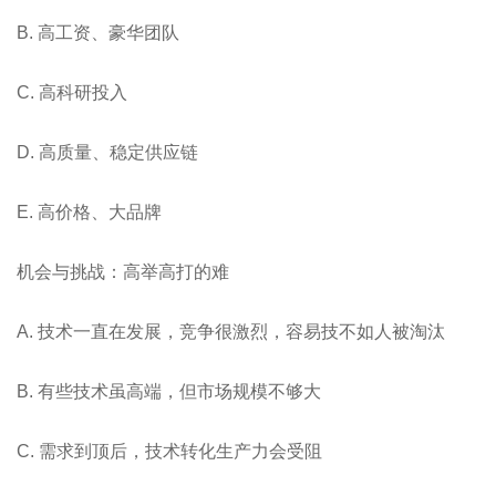
B. ⾼⼯资、豪华团队
C. ⾼科研投⼊
D. ⾼质量、稳定供应链
E. ⾼价格、⼤品牌
机会与挑战：高举高打的难
A. 技术一直在发展，竞争很激烈，容易技不如⼈被淘汰
B. 有些技术虽高端，但市场规模不够⼤
C. 需求到顶后，技术转化⽣产⼒会受阻