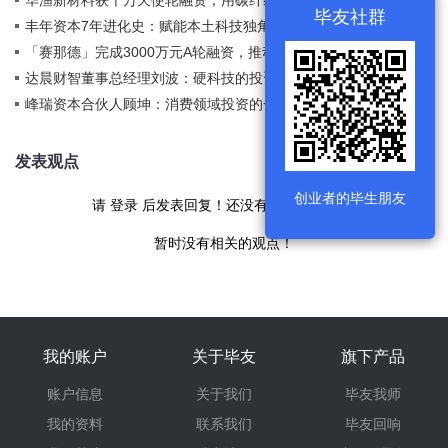
华渔新材料获千万天使轮融资，用碳纤维替代汽车核心传
2022-05-09
毕友社群
动部件
丰年资本7年进化史：赋能本土科技独角兽的野望与精进
2022-03-15
「赛那德」完成3000万元A轮融资，推动机器视觉技术落
2021-09-10
地智慧物流市场
达晨财智董事总经理刘波：硬科技的投资趋势与逻辑
2021-08-30
峰瑞资本合伙人顾坤：消费领域投资的一些新趋势
2021-08-17
发表观点
创业者的毕生朋友
请
登录
后发表回复！还没有帐号
现在注册
暂时没有相关的观点！
我的账户
关于毕友
旗下产品
账户信息
关于我们
毕友我师
我的资料
联系我们
毕友回响