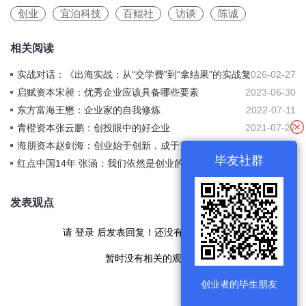
创业
宜泊科技
百鲲社
访谈
陈诚
相关阅读
实战对话：《出海实战：从“交学费”到“拿结果”的实战复
2026-02-27
盘》
启赋资本宋昶：优秀企业应该具备哪些要素
2023-06-30
东方富海王懋：企业家的自我修炼
2022-07-11
青橙资本张云鹏：创投眼中的好企业
2021-07-27
海朋资本赵剑海：创业始于创新，成于竞争
2021-07-19
毕友社群
红点中国14年 张涵：我们依然是创业的状态
2020-04-03
发表观点
请
登录
后发表回复！还没有帐号
现在注册
暂时没有相关的观点！
创业者的毕生朋友