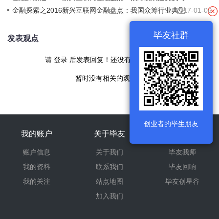
新技术结合的创新探索
金融探索之2016新兴互联网金融盘点：我国众筹行业典型
2017-01-06
平台分析
毕友社群
发表观点
请
登录
后发表回复！还没有帐号
现在注册
暂时没有相关的观点！
创业者的毕生朋友
我的账户
关于毕友
旗下产品
账户信息
关于我们
毕友我师
我的资料
联系我们
毕友回响
我的关注
站点地图
毕友创星谷
加入我们