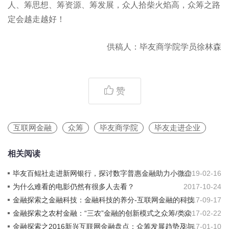
人、筹思想、筹资源、筹发展，众人拾柴火焰高，众筹之路
定会越走越好！
供稿人：毕友商学院学员徐林森
赞
互联网金融
众筹
毕友商学院
毕友走进企业
相关阅读
毕友百鲲社走进新网银行，探讨数字普惠金融助力小微企
2019-02-16
业创新模式
为什么难看的电影仍然有很多人去看？
2017-10-24
金融探索之金融科技：金融科技的养分-互联网金融的科技
2017-09-17
再进化
金融探索之农村金融：“三农”金融的创新模式之众筹/类众
2017-02-22
筹模式
金融探索之2016新兴互联网金融盘点：众筹发展趋势及与
2017-01-10