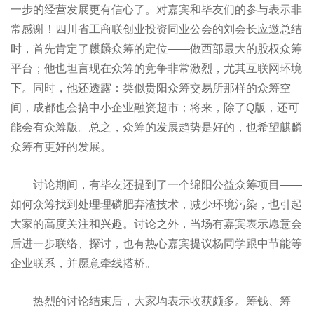
一步的经营发展更有信心了。对嘉宾和毕友们的参与表示非
常感谢！四川省工商联创业投资同业公会的刘会长应邀总结
时，首先肯定了麒麟众筹的定位——做西部最大的股权众筹
平台；他也坦言现在众筹的竞争非常激烈，尤其互联网环境
下。同时，他还透露：类似贵阳众筹交易所那样的众筹空
间，成都也会搞中小企业融资超市；将来，除了Q版，还可
能会有众筹版。总之，众筹的发展趋势是好的，也希望麒麟
众筹有更好的发展。
讨论期间，有毕友还提到了一个绵阳公益众筹项目——
如何众筹找到处理理磷肥弃渣技术，减少环境污染，也引起
大家的高度关注和兴趣。讨论之外，当场有嘉宾表示愿意会
后进一步联络、探讨，也有热心嘉宾提议杨同学跟中节能等
企业联系，并愿意牵线搭桥。
热烈的讨论结束后，大家均表示收获颇多。筹钱、筹