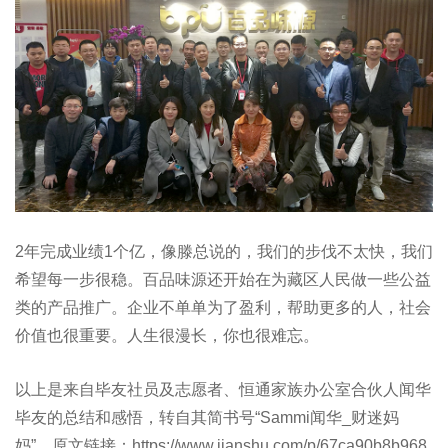
2年完成业绩1个亿，像滕总说的，我们的步伐不太快，我们
希望每一步很稳。百品味源还开始在为藏区人民做一些公益
类的产品推广。企业不单单为了盈利，帮助更多的人，社会
价值也很重要。人生很漫长，你也很难忘。
以上是来自毕友社员及志愿者、恒通家族办公室合伙人闻华
毕友的总结和感悟，转自其简书号“Sammi闻华_财迷妈
妈”，原文链接：https://www.jianshu.com/p/67ca90b8b968