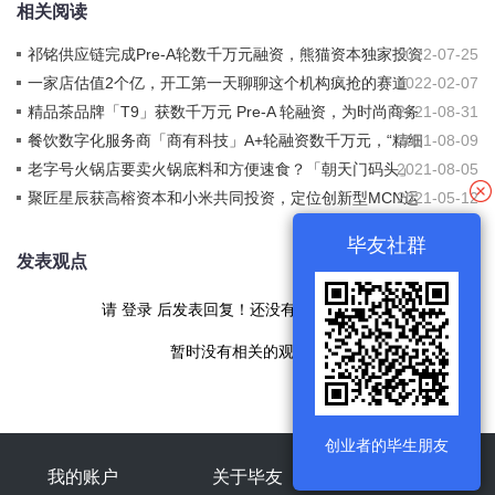
相关阅读
祁铭供应链完成Pre-A轮数千万元融资，熊猫资本独家投资
2022-07-25
一家店估值2个亿，开工第一天聊聊这个机构疯抢的赛道
2022-02-07
精品茶品牌「T9」获数千万元 Pre-A 轮融资，为时尚商务
2021-08-31
人士提供社交空间和茶叶零售
餐饮数字化服务商「商有科技」A+轮融资数千万元，“精细
2021-08-09
化运营”构建私域流量池
老字号火锅店要卖火锅底料和方便速食？「朝天门码头」
2021-08-05
完成近亿元Pre-A轮融资
聚匠星辰获高榕资本和小米共同投资，定位创新型MCN运
2021-05-12
营服务平台
毕友社群
发表观点
请
登录
后发表回复！还没有帐号
现在注册
暂时没有相关的观点！
创业者的毕生朋友
我的账户
关于毕友
旗下产品