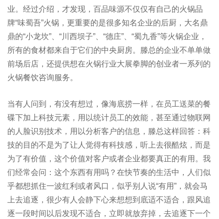
业。经过介绍，才发现，百品味源不仅仅有自己的火锅品
牌“味蜀吾”火锅，更重要的是很多知名企业的后厨，大名鼎
鼎的“小龙坎”、“川西坝子”、“德庄”、“蜀九香”等火锅企业，
所有的食材都来自于它们的中央厨房。滕总的企业不单单做
前场后店，还提供想在火锅行业大展拳脚的创业者一系列的
火锅餐饮咨询服务。
当有人问到，有没有想过，像海底捞一样，在员工送菜的餐
碟下加上科技元素，用以统计员工的效能，甚至通过物联网
的人脸识别技术，用以分析客户的信息，滕总这样回答：科
技的目的不是为了让人觉得有科技感，听上去很酷炫，而是
为了有价值，这个价值对客户或者企业都要真正的有用。我
们经常会问：这个东西有用吗？在快节奏的生活中，人们似
乎都想抓住一波红利或者风口，似乎别人说“有用”，就会马
上去追逐，很少有人会静下心来想想到底适不适合，跟风追
逐一段时间以后发现不适合，立即就放弃掉，去追逐下一个