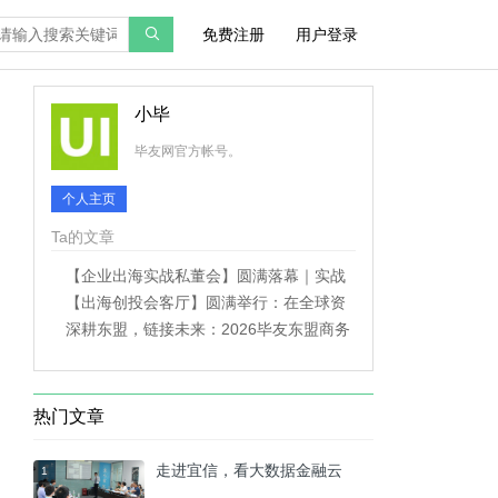
免费注册
用户登录
小毕
毕友网官方帐号。
个人主页
Ta的文章
【企业出海实战私董会】圆满落幕｜实战
拆解打通企业出海落地路径
【出海创投会客厅】圆满举行：在全球资
产再配置时代，掘金出海股权长期价值
深耕东盟，链接未来：2026毕友东盟商务
考察全纪实
热门文章
走进宜信，看大数据金融云
1