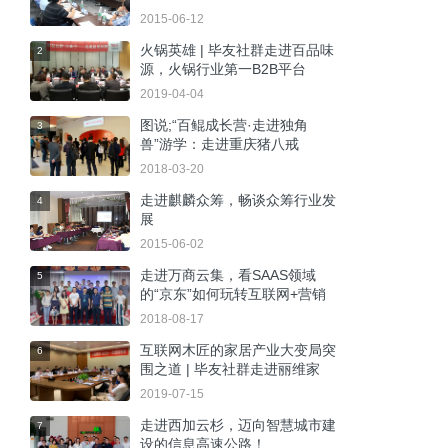
2015-06-12
火锅英雄 | 毕友社群走进百品味
2
源，火锅行业第一B2B平台
2019-04-04
图说;“百鲲成长营·走进独角
3
兽”游学：走进重庆猪八戒
2018-03-20
走进麒麟众筹，畅谈众筹行业发
4
展
2015-06-02
走进万商云集，看SAAS领域
5
的“京东”如何玩转互联网+营销
2018-08-17
互联网木匠的家居产业大变局突
6
围之道 | 毕友社群走进丽维家
2019-07-15
走进西加云杉，迈向智慧城市建
7
设的信息高速公路！