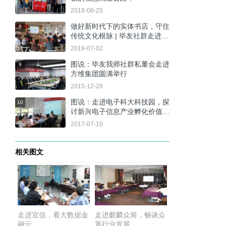
2018-08-25
做好新时代下的实体书店，守住
8
传统文化根脉 | 毕友社群走进散
花书院
2019-07-02
图说：毕友我师社群私董会走进
9
方维集团圆满举行
2015-12-28
图说：走进电子科大科技园，探
10
讨新兴电子信息产业孵化价值链
创新模式
2017-07-10
相关图文
走进宜信，看大数据金
走进麒麟众筹，畅谈众
融云
筹行业发展