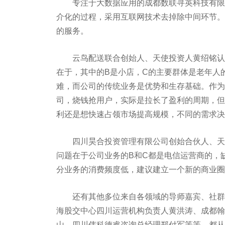
专注于大数据应用的成都数联寻英科技有限公
介化的过程，采用互联网技术去掉除中间环节。
的服务。
云鸟配送联合创始人、天使投资人黄绍铭认为，
在于，其中的B是小店，C的主要群体是老年人
难，而公司的传统业务是优势和生存基础。作为
司，烧钱抢用户，实际是拉长了盈利的周期，但
利还是想快速占领市场提高规模，不同的需求决
四川昊合投资管理有限公司创始合伙人、天使
问题在于公司业务的B和C都是电信运营商的，
分业务的消费频度低，建议建立一个新的商业圈
还有其他多位来自各领域的导师嘉宾、社群成
海股交中心四川运营机构负责人黄洪涛、成都翰
山、四川伟科德睿咨询总经理郑付军等等，都从