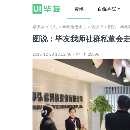
资讯
百鲲学院
毕友网
>
活动
>
毕友走进企业
>
名企行
> 图说：毕
图说：毕友我师社群私董会
2015-12-28 18:12:46
小毕
25895