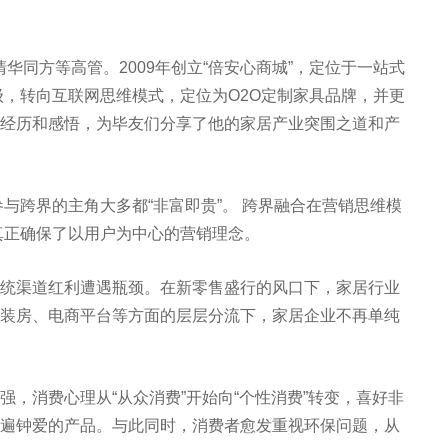
华同方等高管。2009年创立“倍安心商城”，定位于一站式
升级，转向互联网思维模式，定位为O2O定制家具品牌，并更
经历和感悟，为毕友们分享了他的家居产业突围之道和产
参与跨界的主角大多都“非富即贵”。 跨界融合在营销思维模
，真正确保了以用户为中心的营销理念。
统渠道红利遭遇瓶颈。在新零售盛行的风口下，家居行业
装房、电商平台等方面的层层分流下，家居企业不再单纯
，消费心理从“从众消费”开始向“个性消费”转变，喜好非
遍钟爱的产品。与此同时，消费者愈发重视环保问题，从