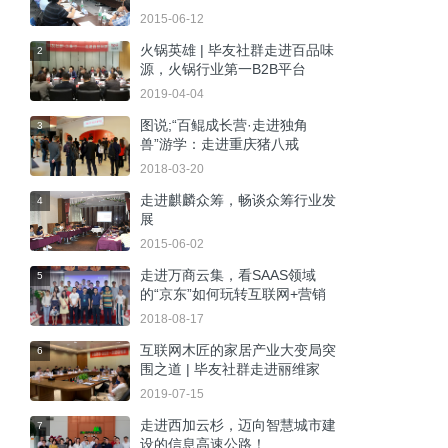
2015-06-12
火锅英雄 | 毕友社群走进百品味
2
源，火锅行业第一B2B平台
2019-04-04
图说;“百鲲成长营·走进独角
3
兽”游学：走进重庆猪八戒
2018-03-20
走进麒麟众筹，畅谈众筹行业发
4
展
2015-06-02
走进万商云集，看SAAS领域
5
的“京东”如何玩转互联网+营销
2018-08-17
互联网木匠的家居产业大变局突
6
围之道 | 毕友社群走进丽维家
2019-07-15
走进西加云杉，迈向智慧城市建
7
设的信息高速公路！