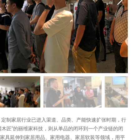
市，定制家居行业已进入渠道、品类、产能快速扩张时期，行
网木匠”的丽维家科技，则从单品的闭环到一个产业链的闭
家具延伸到家居用品、家用电器、家居软装等领域，用平