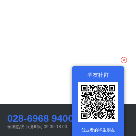
毕友社群
028-6968 9400
全国热线 服务时间 09:30-18:00
创业者的毕生朋友