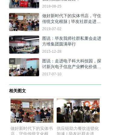
2018-08-25
做好新时代下的实体书店，守住
8
传统文化根脉 | 毕友社群走进散
花书院
2019-07-02
图说：毕友我师社群私董会走进
9
方维集团圆满举行
2015-12-28
图说：走进电子科大科技园，探
10
讨新兴电子信息产业孵化价值链
创新模式
2017-07-10
相关图文
做好新时代下的实体书
供应链助力餐饮连锁化
店，守住传统文化根脉
加速 | 毕友社群走进无