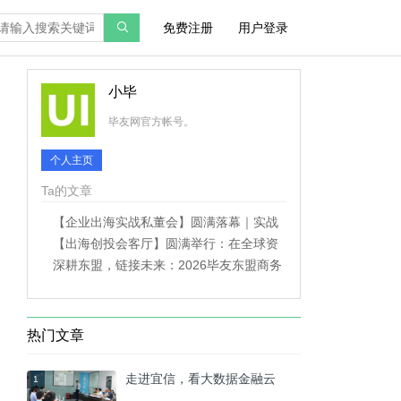
免费注册
用户登录
小毕
毕友网官方帐号。
个人主页
Ta的文章
【企业出海实战私董会】圆满落幕｜实战
拆解打通企业出海落地路径
【出海创投会客厅】圆满举行：在全球资
产再配置时代，掘金出海股权长期价值
深耕东盟，链接未来：2026毕友东盟商务
考察全纪实
热门文章
走进宜信，看大数据金融云
1