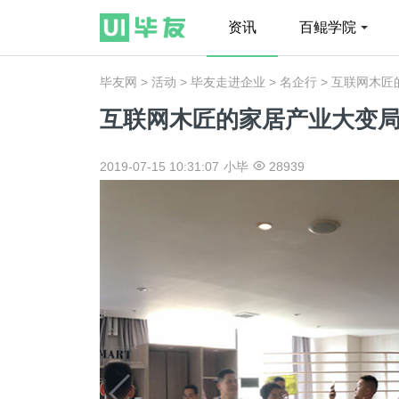
资讯
百鲲学院
毕友网
>
活动
>
毕友走进企业
>
名企行
> 互联网木匠
互联网木匠的家居产业大变局
2019-07-15 10:31:07
小毕
28939