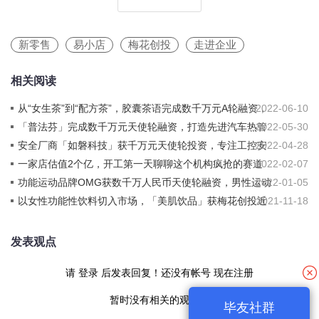
新零售
易小店
梅花创投
走进企业
相关阅读
从“女生茶”到“配方茶”，胶囊茶语完成数千万元A轮融资，
2022-06-10
投资方为梅花创投
「普法芬」完成数千万元天使轮融资，打造先进汽车热管
2022-05-30
理算法及联合仿真平台
安全厂商「如磐科技」获千万元天使轮投资，专注工控安
2022-04-28
全实战攻防与未知威胁防御
一家店估值2个亿，开工第一天聊聊这个机构疯抢的赛道
2022-02-07
功能运动品牌OMG获数千万人民币天使轮融资，男性运动
2022-01-05
品牌正掀起时尚变革
以女性功能性饮料切入市场，「美肌饮品」获梅花创投近
2021-11-18
千万元天使轮融资
发表观点
请
登录
后发表回复！还没有帐号
现在注册
暂时没有相关的观点！
毕友社群