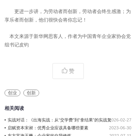
更进一步讲，为劳动者而创新，劳动者会终生感激；为
享乐者而创新，他们很快会将你忘记！
本文来源于新华网思客人，作者为中国青年企业家协会党
组书记皮钧
赞
创业
创新
相关阅读
实战对话：《出海实战：从“交学费”到“拿结果”的实战复
2026-02-27
盘》
启赋资本宋昶：优秀企业应该具备哪些要素
2023-06-30
东方富海王懋：企业家的自我修炼
2022-07-11