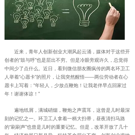
近来，青年人创新创业大潮风起云涌，媒体对于这些开
创者的“鼓与呼”也是层出不穷。但是冷眼旁观许久，总觉得
中间少了点什么。近日，看到微信朋友圈疯传的两名环卫工
人举着“心愿卡”的照片，让我突然醒悟——两位劳动者在心
愿卡上写着：“年轻人，少放点鞭炮！让我老伴早点回家过
年！谢谢体谅！”
遍地纸屑，满城硝烟，鞭炮之声震耳，这曾是儿时最深
刻的记忆之一。环卫工人拿着一柄大扫帚，昼夜清扫马路
的“刷刷声”也曾是儿时的重要记忆。但是，改革开放了几十