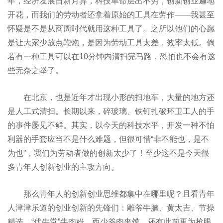
年，经济发展日新月异，科技革命层出不穷，创新创业遍地
开花，而我们的劳动者还拿着原始的工具在劳作——我甚至
怀疑是不是从商周时代就用这种工具了。之所以他们的心愿
是让大家少放点鞭炮，是因为劳动工具太差，效率太低。倘
若有一种工具可以在10分钟内清扫完马路，恐怕也不会有这
些无奈之举了。
在北京，也是近年才出现小形的扫地车，大量的地方还
是人工式清扫。长期以来，碎玻璃、铁钉扎破环卫工人的手
的事件屡见不鲜。其实，以今天的科技水平，开发一种不怕
利器的手套应当不是什么难题，但很可惜“非不能也，是不
为也”，我们为劳动者做的创新太少了！至少这不是今天很
多青年人创新创业的主攻方向。
那么青年人的创新创业思维都集中在哪里呢？且看青年
人津津乐道的创业创新的先锋们：雕爷牛腩、黄太吉、节操
精选、“伏牛堂”牛肉粉、西少爷肉夹馍，还有此前更为抢眼