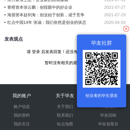
青橙资本张云鹏：创投眼中的好企业
2021-07-27
海朋资本赵剑海：创业始于创新，成于竞争
2021-07-19
红点中国14年 张涵：我们依然是创业的状态
2020-04-03
发表观点
毕友社群
请
登录
后发表回复！还没有帐号
现在注册
暂时没有相关的观点！
创业者的毕生朋友
我的账户
关于毕友
旗下产品
账户信息
关于我们
毕友我师
我的资料
联系我们
毕友回响
我的关注
站点地图
毕友创星谷