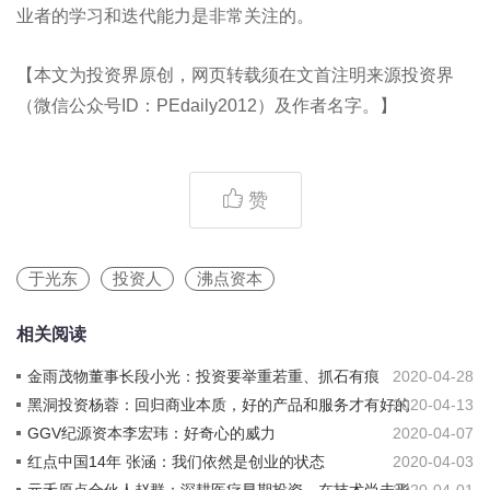
业者的学习和迭代能力是非常关注的。
【本文为投资界原创，网页转载须在文首注明来源投资界
（微信公众号ID：PEdaily2012）及作者名字。】
赞
于光东
投资人
沸点资本
相关阅读
金雨茂物董事长段小光：投资要举重若重、抓石有痕
2020-04-28
黑洞投资杨蓉：回归商业本质，好的产品和服务才有好的
2020-04-13
现金流
GGV纪源资本李宏玮：好奇心的威力
2020-04-07
红点中国14年 张涵：我们依然是创业的状态
2020-04-03