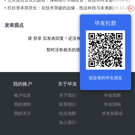
元禾原点合伙人赵群：深耕医疗早期投资，在技术尚未形
2020-04-01
成市场共识前出手
红杉资本郑庆生：在技术突破的边缘，抵达科技与未来的
2019-12-20
八个关键线索
毕友社群
发表观点
请
登录
后发表回复！还没有帐号
现在注册
暂时没有相关的观点！
创业者的毕生朋友
我的账户
关于毕友
旗下产品
账户信息
关于我们
毕友我师
我的资料
联系我们
毕友回响
我的关注
站点地图
毕友创星谷
加入我们