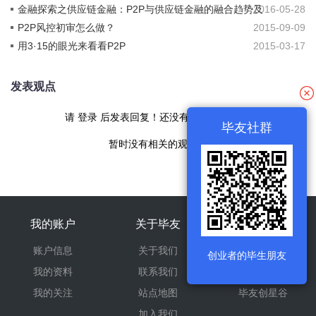
例
金融探索之供应链金融：P2P与供应链金融的融合趋势及
2016-05-28
现状
P2P风控初审怎么做？
2015-09-09
用3·15的眼光来看看P2P
2015-03-17
发表观点
请
登录
后发表回复！还没有帐号
现在注册
毕友社群
暂时没有相关的观点！
我的账户
关于毕友
旗下产品
账户信息
关于我们
毕友我师
创业者的毕生朋友
我的资料
联系我们
毕友回响
我的关注
站点地图
毕友创星谷
加入我们