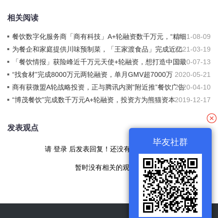
相关阅读
餐饮数字化服务商「商有科技」A+轮融资数千万元，“精细
2021-08-09
化运营”构建私域流量池
为餐企和家庭提供川味预制菜，「王家渡食品」完成近亿
2021-03-19
元A轮融资
「餐饮情报」获险峰近千万元天使+轮融资，想打造中国最
2020-07-13
大加盟服务市场
“找食材”完成8000万元两轮融资，单月GMV超7000万
2020-05-21
商有获微盟A轮战略投资，正与腾讯内测“附近推”餐饮广告
2020-04-10
产品
“博茂餐饮”完成数千万元A+轮融资，投资方为熊猫资本
2019-12-17
发表观点
毕友社群
请
登录
后发表回复！还没有帐号
现在注册
暂时没有相关的观点！