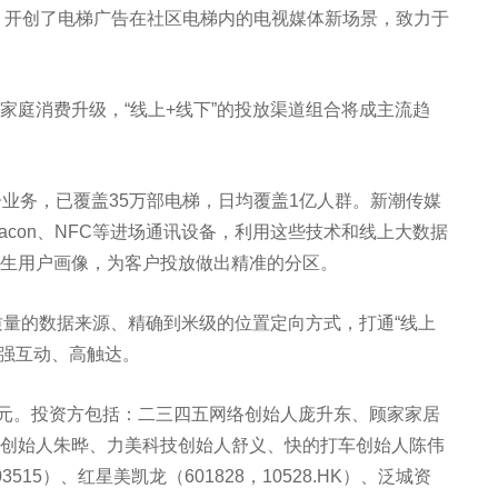
团，开创了电梯广告在社区电梯内的电视媒体新场景，致力于
家庭消费升级，“线上+线下”的投放渠道组合将成主流趋
业务，已覆盖35万部电梯，日均覆盖1亿人群。新潮传媒
eacon、NFC等进场通讯设备，利用这些技术和线上大数据
生用户画像，为客户投放做出精准的分区。
质量的数据来源、精确到米级的位置定向方式，打通“线上
的强互动、高触达。
亿元。投资方包括：二三四五网络创始人庞升东、顾家家居
创始人朱晔、力美科技创始人舒义、快的打车创始人陈伟
5）、红星美凯龙（601828，10528.HK）、泛城资