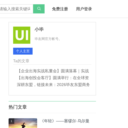
免费注册
用户登录
小毕
毕友网官方帐号。
个人主页
Ta的文章
【企业出海实战私董会】圆满落幕｜实战
拆解打通企业出海落地路径
【出海创投会客厅】圆满举行：在全球资
产再配置时代，掘金出海股权长期价值
深耕东盟，链接未来：2026毕友东盟商务
考察全纪实
热门文章
《年轻》——塞缪尔·乌尔曼
1