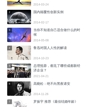
2014-03-24
国内颠覆性创新实例
2
2014-02-17
当你不知道自己适合做什么的时
3
候
2014-05-08
鲁迅对国人人性的解读
4
2014-10-23
总理抵蓉，都见了哪些成都新经
5
济企业？
2021-04-21
高晓松：绝不向黑夜请安
6
2014-11-26
罗振宇 推荐《最佳结婚年龄》
7