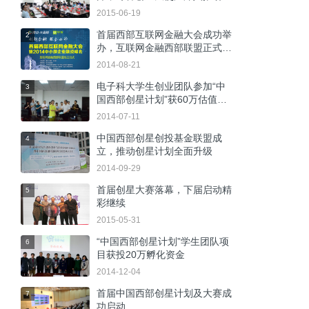
2015-06-19
首届西部互联网金融大会成功举
2
办，互联网金融西部联盟正式成
立
2014-08-21
电子科大学生创业团队参加“中
3
国西部创星计划”获60万估值，
成功引资24万！
2014-07-11
中国西部创星创投基金联盟成
4
立，推动创星计划全面升级
2014-09-29
首届创星大赛落幕，下届启动精
5
彩继续
2015-05-31
“中国西部创星计划”学生团队项
6
目获投20万孵化资金
2014-12-04
首届中国西部创星计划及大赛成
7
功启动