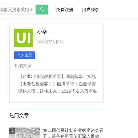
免费注册
用户登录
小毕
毕友网官方帐号。
个人主页
Ta的文章
【企业出海实战私董会】圆满落幕｜实战
拆解打通企业出海落地路径
【出海创投会客厅】圆满举行：在全球资
产再配置时代，掘金出海股权长期价值
深耕东盟，链接未来：2026毕友东盟商务
考察全纪实
热门文章
第二届创星计划企业家座谈会召
1
开，筹备创星天使汇深入推动