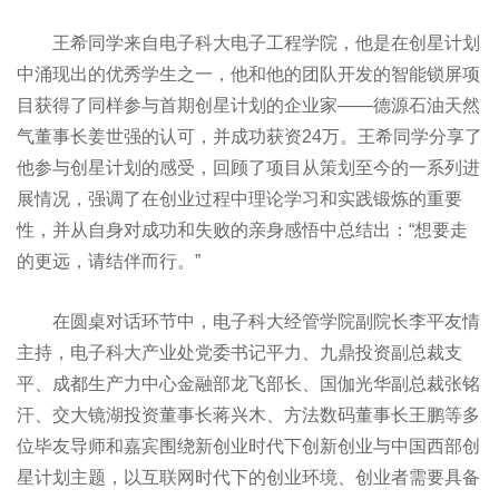
王希同学来自电子科大电子工程学院，他是在创星计划
中涌现出的优秀学生之一，他和他的团队开发的智能锁屏项
目获得了同样参与首期创星计划的企业家——德源石油天然
气董事长姜世强的认可，并成功获资24万。王希同学分享了
他参与创星计划的感受，回顾了项目从策划至今的一系列进
展情况，强调了在创业过程中理论学习和实践锻炼的重要
性，并从自身对成功和失败的亲身感悟中总结出：“想要走
的更远，请结伴而行。”
在圆桌对话环节中，电子科大经管学院副院长李平友情
主持，电子科大产业处党委书记平力、九鼎投资副总裁支
平、成都生产力中心金融部龙飞部长、国伽光华副总裁张铭
汗、交大镜湖投资董事长蒋兴木、方法数码董事长王鹏等多
位毕友导师和嘉宾围绕新创业时代下创新创业与中国西部创
星计划主题，以互联网时代下的创业环境、创业者需要具备