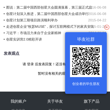
图说：第二届中国西部创星大会圆满落幕，第三届正式启
2016-06-08
动
创星计划深入推进，第二届中国西部创星大会成功举行
2016-06-08
创星计划第三期项目路演顺利举办
2015-04-22
走进创星企业“牧瑟MUSE”，探讨互联网模式下的家具安装
2015-01-26
项目活动顺利举办
习近平：市场活力来自于企业家精神
2014-11-10
毕友社群
创星实训营2.0精彩开讲
2014-10-27
发表观点
请
登录
后发表回复！还没有帐号
现在注册
暂时没有相关的观点！
创业者的毕生朋友
我的账户
关于毕友
旗下产品