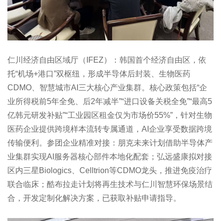
仁川经济自由区域厅（IFEZ）：韩国首个经济自由区，依
托“机场+港口”双枢纽，形成半导体后封装、生物医药
CDMO、智慧城市AI三大核心产业集群。核心政策包括“企
业所得税前5年全免、后2年减半”“进口设备关税全免”“最高5
亿韩元研发补贴”“工业园区租金仅为市场价55%”，针对生物
医药企业提供跨境样本流转专属通道，AI企业享受数据跨境
传输便利。参团企业精准对接：朋克未来计划借助半导体产
业集群实现AI服务器核心部件本地化配套；弘远盛康拟对接
区内三星Biologics、Celltrion等CDMO龙头，推进免疫治疗
联合临床；酷布拉走计划将再生技术与仁川智慧环保场景结
合，开发定制化解决方案，已获取补贴申请指导。