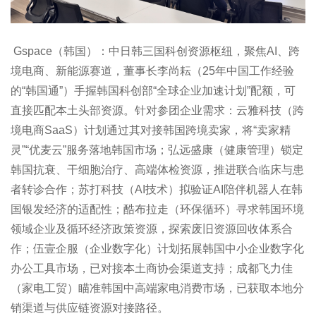
Gspace（韩国）：中日韩三国科创资源枢纽，聚焦AI、跨
境电商、新能源赛道，董事长李尚耘（25年中国工作经验
的“韩国通”）手握韩国科创部“全球企业加速计划”配额，可
直接匹配本土头部资源。针对参团企业需求：云雅科技（跨
境电商SaaS）计划通过其对接韩国跨境卖家，将“卖家精
灵”“优麦云”服务落地韩国市场；弘远盛康（健康管理）锁定
韩国抗衰、干细胞治疗、高端体检资源，推进联合临床与患
者转诊合作；苏打科技（AI技术）拟验证AI陪伴机器人在韩
国银发经济的适配性；酷布拉走（环保循环）寻求韩国环境
领域企业及循环经济政策资源，探索废旧资源回收体系合
作；伍壹企服（企业数字化）计划拓展韩国中小企业数字化
办公工具市场，已对接本土商协会渠道支持；成都飞力佳
（家电工贸）瞄准韩国中高端家电消费市场，已获取本地分
销渠道与供应链资源对接路径。