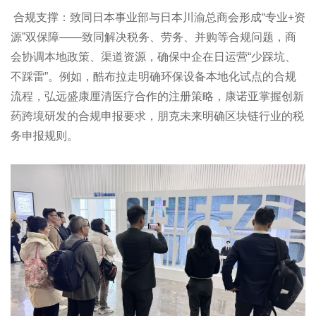
合规支撑：致同日本事业部与日本川渝总商会形成“专业+资
源”双保障——致同解决税务、劳务、并购等合规问题，商
会协调本地政策、渠道资源，确保中企在日运营“少踩坑、
不踩雷”。例如，酷布拉走明确环保设备本地化试点的合规
流程，弘远盛康厘清医疗合作的注册策略，康诺亚掌握创新
药跨境研发的合规申报要求，朋克未来明确区块链行业的税
务申报规则。