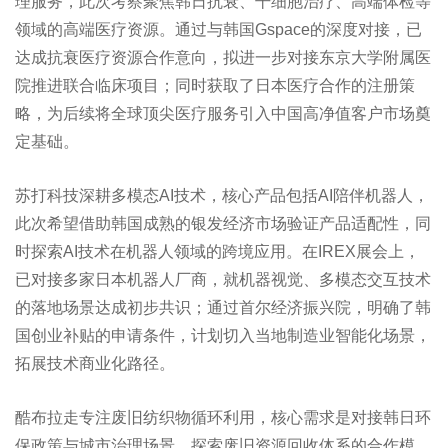
理服务，此次考察聚焦韩日抗衰、干细胞治疗、高端体检等
领域的高端医疗资源。通过与韩国Gspace的深度对接，已
达成抗衰医疗资源合作意向，拟进一步对接东京大学附属医
院推进联合临床项目；同时获取了日本医疗合作的注册策
略，为后续将全球顶尖医疗服务引入中国高净值客户市场奠
定基础。
苏打科技深耕多模态AI技术，核心产品包括AI陪伴机器人，
此次希望借助韩国成熟的银发经济市场验证产品适配性，同
时探索AI技术在机器人领域的跨境应用。在IREX展会上，
已对接多家日本机器人厂商，就机器视觉、多模态交互技术
的落地场景达成初步共识；通过首尔经济振兴院，明确了韩
国创业补贴的申请条件，计划切入当地制造业智能化场景，
拓展技术商业化路径。
酷布拉走专注废旧纺织物循环利用，核心需求是对接韩日环
保政策与城市治理场景，探索废旧资源回收体系的合作模