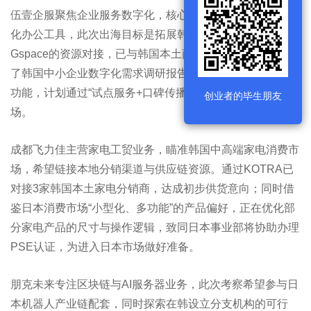
伍壹企服聚焦企业服务数字化，核心业务是为企业提供数字
化办公工具，此次出海目标是拓展韩国中小企业市场。通过
Gspace的资源对接，已与韩国本土商协会建立合作，获取
了韩国中小企业数字化需求调研报告，正在针对性优化产品
功能，计划通过“试点服务+口碑传播”的方式打开本地市
创业者的毕生朋友
场。
成都飞力佳主营家电工贸业务，瞄准韩国中高端家电消费市
场，希望链接本地分销渠道与供应链资源。通过KOTRA已
对接3家韩国本土家电分销商，达成初步供货意向；同时借
鉴日本消费市场“小型化、多功能”的产品偏好，正在优化部
分家电产品的尺寸与操作逻辑，致同日本事业部将协助办理
PSE认证，为进入日本市场做好准备。
朋克未来专注区块链与AI服务器业务，此次考察希望参与日
本机器人产业链配套，同时探索在韩设立分支机构的可行