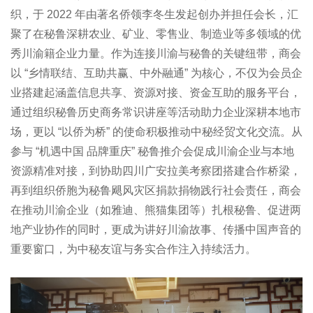
织，于 2022 年由著名侨领李冬生发起创办并担任会长，汇
聚了在秘鲁深耕农业、矿业、零售业、制造业等多领域的优
秀川渝籍企业力量。作为连接川渝与秘鲁的关键纽带，商会
以 “乡情联结、互助共赢、中外融通” 为核心，不仅为会员企
业搭建起涵盖信息共享、资源对接、资金互助的服务平台，
通过组织秘鲁历史商务常识讲座等活动助力企业深耕本地市
场，更以 “以侨为桥” 的使命积极推动中秘经贸文化交流。从
参与 “机遇中国 品牌重庆” 秘鲁推介会促成川渝企业与本地
资源精准对接，到协助四川广安拉美考察团搭建合作桥梁，
再到组织侨胞为秘鲁飓风灾区捐款捐物践行社会责任，商会
在推动川渝企业（如雅迪、熊猫集团等）扎根秘鲁、促进两
地产业协作的同时，更成为讲好川渝故事、传播中国声音的
重要窗口，为中秘友谊与务实合作注入持续活力。