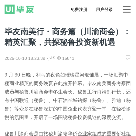
免费注册
用户登录
毕友南美行・商务篇（川渝商会）：
精英汇聚，共探秘鲁投资新机遇
2025-10-10 18:23:39
小毕
15841
9 月 30 日晚，利马的夜色如璀璨星河般铺展，一场汇聚中
秘商业精英的商务晚宴在此拉开帷幕。毕友南美商务考察团
成员与秘鲁川渝商会李冬生会长、秘鲁工行肖靖副行长，还
有中国联通（秘鲁）、中石油长城钻探（秘鲁）、雅迪（秘
鲁）等众多在秘鲁深耕的中国企业代表齐聚一堂，在轻松愉
悦的氛围里，开启了一场围绕秘鲁投资机遇的深度交流。
秘鲁川渝商会是由旅秘川渝籍华侨企业家组成的重要侨社组