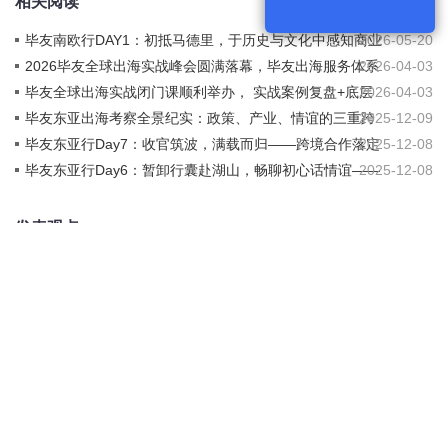
相关阅读
毕友南欧行DAY1：初抵马德里，于历史与文化中感知商业
2026-05-20
土壤
2026毕友全球出海实战峰会圆满落幕，毕友出海服务体系
2026-04-03
发布，百鲲出海投资基金启动，全链条服务+资本双轮驱动
毕友全球出海实战闭门课顺利举办， 实战案例复盘+底层
2026-04-03
赋能企业扬帆全球
逻辑解析双赋能
毕友东亚出海考察全景纪实：政策、产业、情谊的三重跨
2025-12-09
越
毕友东亚行Day7：收官筑波，满载而归——跨境合作落定
2025-12-08
与7日情谊永存
毕友东亚行Day6：暂卸行囊赴湖山，畅聊初心话情谊——
2025-12-08
古寺湖海间的 “身心续航”
发表观点
请
登录
后发表回复！还没有帐号
现在注册
暂时没有相关的观点！
我的账户
关于毕友
旗下产品