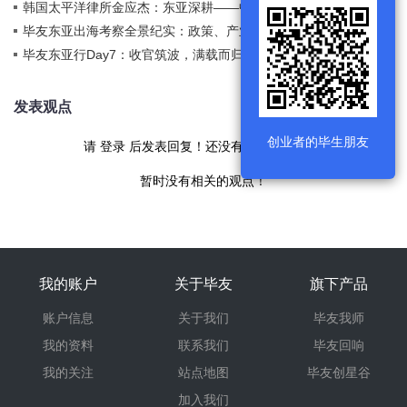
赋能企业扬帆全球
逻辑解析双赋能
韩国太平洋律所金应杰：东亚深耕——中企出海韩国的政
2026-02-27
策与建议
毕友东亚出海考察全景纪实：政策、产业、情谊的三重跨
2025-12-09
越
毕友东亚行Day7：收官筑波，满载而归——跨境合作落定
2025-12-08
与7日情谊永存
发表观点
创业者的毕生朋友
请
登录
后发表回复！还没有帐号
现在注册
暂时没有相关的观点！
我的账户
关于毕友
旗下产品
账户信息
关于我们
毕友我师
我的资料
联系我们
毕友回响
我的关注
站点地图
毕友创星谷
加入我们