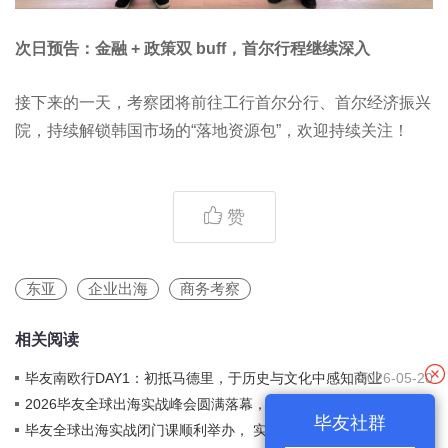
次日预告：金融 + 政策双 buff，首尔行程继续深入
接下来的一天，考察团将前往工行首尔分行、首尔经济振兴
院，持续解锁韩国市场的“落地资源包”，欢迎持续关注！
赞
东亚
企业出海
商务考察
相关阅读
毕友南欧行DAY1：初抵马德里，于历史与文化中感知商业
2026-05-20
土壤
2026毕友全球出海实战峰会圆满落幕，毕友出海服务体系
2026-04-03
毕友社群
发布，百鲲出海投资基金启动，全链条服务+资本双轮驱动
毕友全球出海实战闭门课顺利举办， 实战案例复盘+底层
2026-04-03