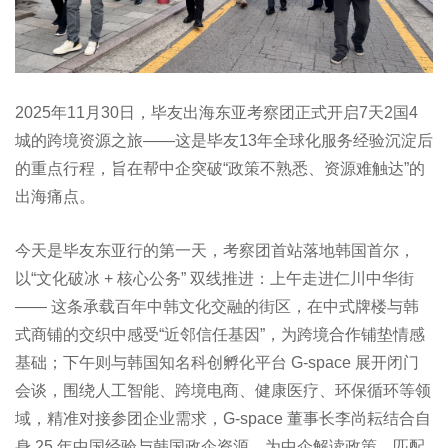
2025年11月30日，毕友出海东亚考察团正式开启7天2国4
城的跨境资源之旅——这是毕友13年全球化服务经验沉淀后
的重点行程，旨在帮中企突破“政策不熟悉、资源难触达”的
出海痛点。
今天是毕友东亚行的第一天，考察团首站落地韩国首尔，
以“文化破冰 + 核心公务” 双线推进：上午走进仁川中华街
—— 这条承载百年中韩文化交融的街区，在中式牌楼与韩
式商铺的交织中感受“近邻信任基因”，为跨境合作铺垫情感
基础；下午则与韩国知名科创孵化平台 G-space 展开闭门
会谈，围绕人工智能、跨境电商、健康医疗、环保循环等领
域，精准对接参团企业需求，G-space 董事长李尚耘结合自
身 25 年中国经验与韩国政企资源，为中企解读政策、匹配