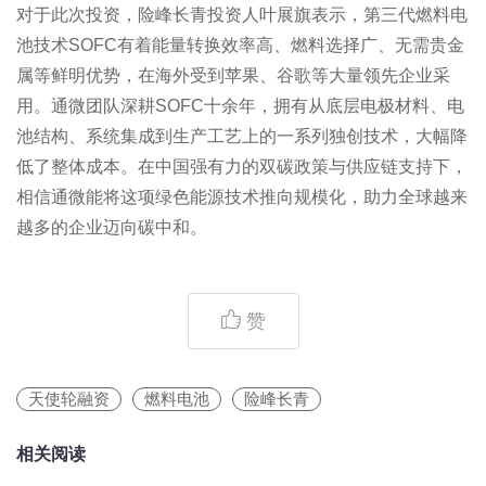
对于此次投资，险峰长青投资人叶展旗表示，第三代燃料电
池技术SOFC有着能量转换效率高、燃料选择广、无需贵金
属等鲜明优势，在海外受到苹果、谷歌等大量领先企业采
用。通微团队深耕SOFC十余年，拥有从底层电极材料、电
池结构、系统集成到生产工艺上的一系列独创技术，大幅降
低了整体成本。在中国强有力的双碳政策与供应链支持下，
相信通微能将这项绿色能源技术推向规模化，助力全球越来
越多的企业迈向碳中和。
赞
天使轮融资
燃料电池
险峰长青
相关阅读