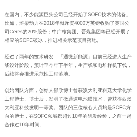
在国内，不少能源巨头公司已经开始了SOFC技术的储备。
比如，潍柴动力在2018年就斥资4000万英镑收购了英国公
司Ceres的20%股份；中广核集团、晋煤集团等已经开展了
相应的SOFC破冰，推进相关示范项目落地。
经过了两年的技术研发，「通微新能源」目前已经进入生产
线设计阶段，预计至今年下半年，生产线和电堆样机下线，
后续将会推进示范性工程落地。
创始团队方面，创始人邵欣博士曾获澳大利亚科廷大学化学
⼯程博士、博士后，发明了微通道电池膜技术，曾获得西澳
大利亚科技发明⼀等奖。团队的三位核心人员均是SOFC方
向的博士，在SOFC领域都超过10年的研发经验，之前一起
合作过10年时间。