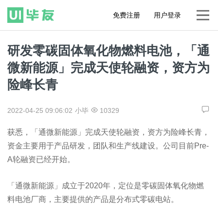
免费注册
用户登录
研发零碳固体氧化物燃料电池，「通
微新能源」完成天使轮融资，资方为
险峰长青
2022-04-25 09:06:02
小毕
10329
获悉，「通微新能源」完成天使轮融资，资方为险峰长青，
资金主要用于产品研发，团队和生产线建设。公司目前Pre-
A轮融资已经开始。
「通微新能源」成立于2020年，定位是零碳固体氧化物燃
料电池厂商，主要提供的产品是分布式零碳电站。