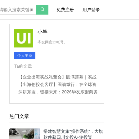
免费注册
用户登录
小毕
毕友网官方帐号。
个人主页
Ta的文章
【企业出海实战私董会】圆满落幕｜实战
拆解打通企业出海落地路径
【出海创投会客厅】圆满举行：在全球资
产再配置时代，掘金出海股权长期价值
深耕东盟，链接未来：2026毕友东盟商务
考察全纪实
热门文章
搭建智慧文旅“操作系统”，大旗
1
软件获四川文投A+轮投资