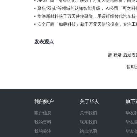
APS厂商「清智优化」获数千万元天使轮融资，由
跟投
聚焦“双减”等领域的认知智能升级， AI公司「可之
华渔新材料获千万天使轮融资，用碳纤维替代汽车核
安全厂商「如磐科技」获千万元天使轮投资，专注工
发表观点
请
登录
后发表
暂时
我的账户
关于毕友
旗下
账户信息
关于我们
毕友
我的资料
联系我们
毕友
我的关注
站点地图
毕友