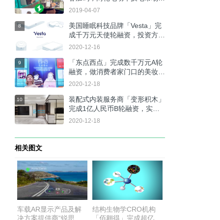
资本青睐
2019-04-07
美国睡眠科技品牌「Vesta」完
8
成千万元天使轮融资，投资方为
天图资本
2020-12-16
「东点西点」完成数千万元A轮
9
融资，做消费者家门口的美妆新
零售
2020-12-18
装配式内装服务商「变形积木」
10
完成1亿人民币B轮融资，实
现“搭积木式”装修
2020-12-18
相关图文
车载AR显示产品及解
结构生物学CRO机构
决方案提供商“锐思华
「佰翱得」完成超亿元