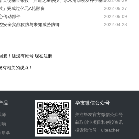
英诺天使基金领投，启迪之星创投、水木清华校友种子基金
2022-06-29
科技」完成过亿元A轮融资
2022-05-27
心传动部件
2022-05-09
控安全实战攻防与未知威胁防御
2022-04-28
回复！还没有帐号
现在注册
没有相关的观点！
产品
毕友微信公众号
我师
关注毕友官方微信公众号，
获取创业项目和创投资讯
回响
搜索微信号：uiteacher
创星谷