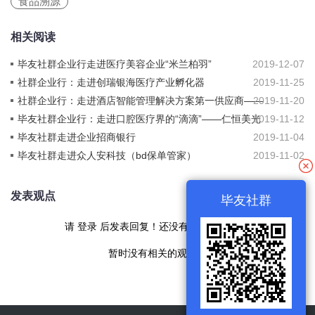
食品溯源
相关阅读
毕友社群企业行走进医疗美容企业“米兰柏羽”
2019-12-07
社群企业行：走进创瑞银海医疗产业孵化器
2019-11-25
社群企业行：走进酒店智能管理解决方案第一供应商——
2019-11-20
智客迅
毕友社群企业行：走进口腔医疗界的“滴滴”——仁恒美光
2019-11-12
毕友社群走进企业招商银行
2019-11-04
毕友社群走进众人安科技（bd保单管家）
2019-11-02
发表观点
毕友社群
请
登录
后发表回复！还没有帐号
现在注册
暂时没有相关的观点！