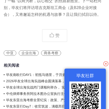
了一幅 “以商为桥，以心相交” 的丝路新图景。下一站杜尚
别，毕友们将拜访塔吉克斯坦工商会（及B2B企业对接
会），又将邂逅怎样的机遇与故事？且让我们拭目以待。
赞
中亚
企业出海
商务考察
相关阅读
毕友南欧行DAY1：初抵马德里，于历史与文化中感知商业
2026-05-20
毕友社群
土壤
2026毕友全球出海实战峰会圆满落幕，毕友出海服务体系
2026-04-03
发布，百鲲出海投资基金启动，全链条服务+资本双轮驱动
毕友全球出海实战闭门课顺利举办， 实战案例复盘+底层
2026-04-03
赋能企业扬帆全球
逻辑解析双赋能
中伦律师事务所阿拉木图办公室执行主任李珊：中亚出海
2026-02-27
核心——合规把控与机遇解析
毕友东亚出海考察全景纪实：政策、产业、情谊的三重跨
2025-12-09
越
毕友东亚行Day7：收官筑波，满载而归——跨境合作落定
2025-12-08