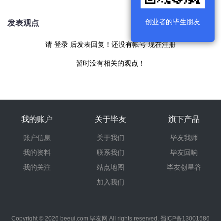
与7日情谊永存
创业者的毕生朋友
发表观点
请
登录
后发表回复！还没有帐号
现在注册
暂时没有相关的观点！
我的账户
关于毕友
旗下产品
账户信息
关于我们
毕友我师
我的资料
联系我们
毕友回响
我的关注
站点地图
毕友创星谷
加入我们
Copyright © 2026
beeui.com
毕友网
All rights reserved.
蜀ICP备13001586