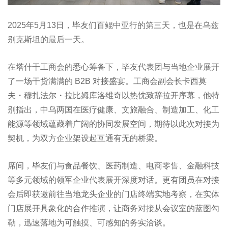
2025年5月13日，毕友们百鲲中亚行的第三天，也是在乌兹
别克斯坦的最后一天。
在塔什干工商会的悉心筹备下，毕友代表团与当地企业展开
了一场干货满满的 B2B 对接盛宴。工商会副会长卡西莫
夫・穆扎法尔・拉比姆库洛维奇以热忱致辞拉开序幕，他特
别指出，中乌两国在医疗健康、文旅融合、制造加工、化工
能源等领域蕴藏着广阔的协同发展空间，期待以此次对接为
契机，为双方企业架设起互通有无的桥梁。
席间，毕友们与食品餐饮、医药制造、电商零售、金融科技
等多元领域的领军企业代表展开深度对话。更有团员在对接
会后即获邀前往当地龙头企业的门店终端实地考察，在实体
门店展开具象化的合作推演，让商务对接从会议室的蓝图勾
勒，迅速落地为可触摸、可感知的务实洽谈。