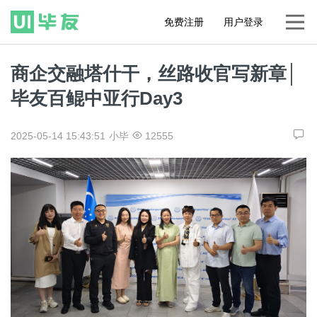
免费注册
用户登录
商企交融塔什干，丝路收官写新章│
毕友百鲲中亚行Day3
2025-05-14 15:43:51
小毕
12555